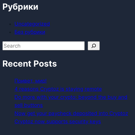
Рубрики
Uncategorized
Без рубрики
Поиск
Recent Posts
Привет, мир!
4 reasons Cryptoz is staying remote
Do more with your crypto: beyond the buy and
sell buttons
Now get your paycheck deposited into Cryptoz
Cryptoz now supports security keys