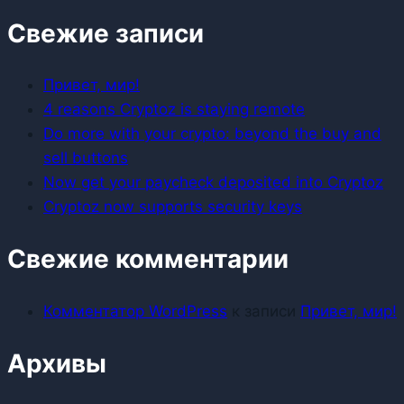
for:
Свежие записи
Привет, мир!
4 reasons Cryptoz is staying remote
Do more with your crypto: beyond the buy and
sell buttons
Now get your paycheck deposited into Cryptoz
Cryptoz now supports security keys
Свежие комментарии
Комментатор WordPress
к записи
Привет, мир!
Архивы